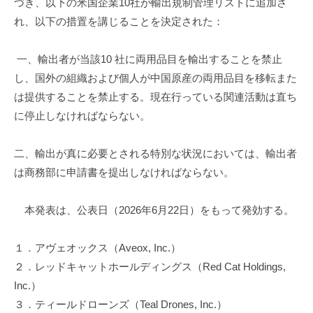
資
づき、以下の米国企業10社が輸出規制管理リストに追加さ
促
れ、以下の措置を講じることを決定された：
進
機
一、輸出者が当該10 社に両用品目を輸出することを禁止
構
し、国外の組織および個人が中国原産の両用品目を移転また
(
は提供することを禁止する。現在行っている関連活動は直ち
j
に停止しなければならない。
c
i
p
二、輸出が真に必要とされる特別な状況においては、輸出者
o
は商務部に申請書を提出しなければならない。
)
本発表は、公表日（2026年6月22日）をもって発効する。
１．アヴェオックス（Aveox, Inc.）
２．レッドキャットホールディングス（Red Cat Holdings,
Inc.）
３．ティールドローンズ（Teal Drones, Inc.）