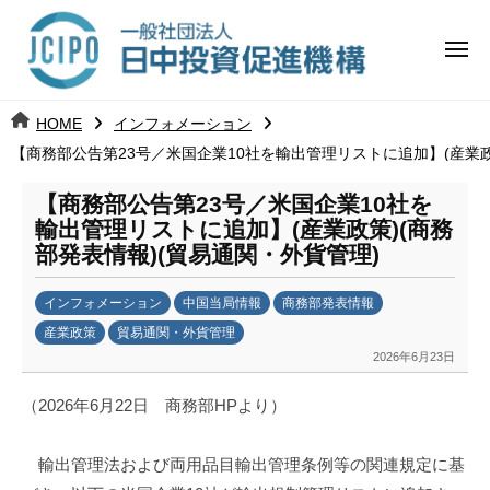
コ
日
ー
ン
中
メ
テ
ニ
投
ュ
ン
日
ー
j
HOME
インフォメーション
ツ
資
c
【商務部公告第23号／米国企業10社を輸出管理リストに追加】(産業政
中
へ
i
促
ス
p
【商務部公告第23号／米国企業10社を
投
進
キ
o
輸出管理リストに追加】(産業政策)(商務
ッ
機
部発表情報)(貿易通関・外貨管理)
資
プ
構
促
インフォメーション
中国当局情報
商務部発表情報
産業政策
貿易通関・外貨管理
進
2026年6月23日
b
y
機
（2026年6月22日 商務部HPより）
日
構
中
輸出管理法および両用品目輸出管理条例等の関連規定に基
投