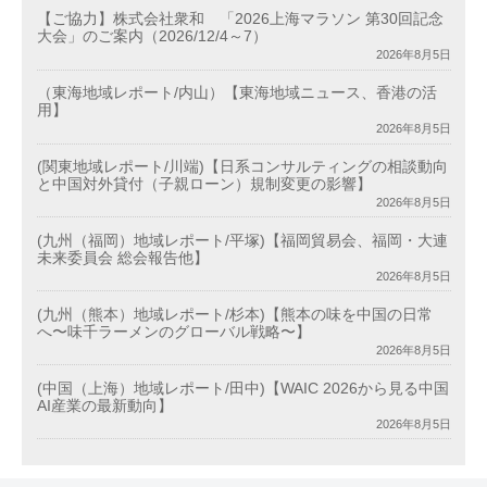
【ご協力】株式会社衆和 「2026上海マラソン 第30回記念
大会」のご案内（2026/12/4～7）
2026年8月5日
（東海地域レポート/内山）【東海地域ニュース、香港の活
用】
2026年8月5日
(関東地域レポート/川端)【日系コンサルティングの相談動向
と中国対外貸付（子親ローン）規制変更の影響】
2026年8月5日
(九州（福岡）地域レポート/平塚)【福岡貿易会、福岡・大連
未来委員会 総会報告他】
2026年8月5日
(九州（熊本）地域レポート/杉本)【熊本の味を中国の日常
へ〜味千ラーメンのグローバル戦略〜】
2026年8月5日
(中国（上海）地域レポート/田中)【WAIC 2026から見る中国
AI産業の最新動向】
2026年8月5日