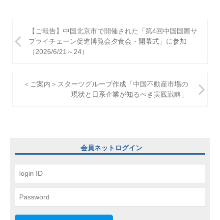
投
【ご報告】中国北京市で開催された「第4回中国国際サ
稿
プライチェーン促進博覧会夕食会・開幕式」に参加
（2026/6/21～24）
ナ
ビ
＜ご案内＞スターツグループ作成「中国不動産市場の
ゲ
現状と日系企業が知るべき実践戦略」
ー
シ
ョ
会員ネットログイン
ン