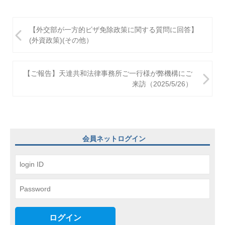
投
【外交部が一方的ビザ免除政策に関する質問に回答】
稿
(外資政策)(その他）
ナ
ビ
【ご報告】天達共和法律事務所ご一行様が弊機構にご
来訪（2025/5/26）
ゲ
ー
シ
ョ
会員ネットログイン
ン
ログイン