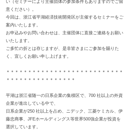
い（セミナーにより主催団体の参加条件もありますのでご留
機
意ください）。
構
今回は、浙江省平湖経済技術開発区が主催するセミナーをご
(
案内いたします。
j
お申込みやお問い合わせは、主催団体に直接ご連絡をお願い
c
いたします。
i
p
ご多忙の折とは存じますが、是非皆さまにご参加を賜りた
o
く、宜しくお願い申し上げます。
)
＊＊＊＊＊＊＊＊＊＊＊＊＊＊＊＊＊＊＊＊＊＊＊＊＊＊＊
＊＊＊＊＊＊＊＊＊＊＊＊＊＊＊＊
平湖は浙江省随一の日系企業の集積区で、700 社以上の外資
企業が進出している中で、
日系企業が250 社以上を占め、ニデック、三菱ケミカル、伊
藤忠商事、JFEホールディングス等世界500強企業が投資を
選択しています。