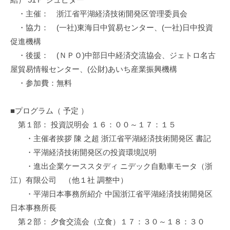
・主催： 浙江省平湖経済技術開発区管理委員会
・協力： (一社)東海日中貿易センター、(一社)日中投資
促進機構
・後援： (ＮＰＯ)中部日中経済交流協会、ジェトロ名古
屋貿易情報センター、(公財)あいち産業振興機構
・参加費：無料
■プログラム（ 予定 ）
第１部： 投資説明会 １６：００～１７：１５
・主催者挨拶 陳 之超 浙江省平湖経済技術開発区 書記
・平湖経済技術開発区の投資環境説明
・進出企業ケーススタディ ニデック自動車モータ（浙
江）有限公司 （他１社 調整中）
・平湖日本事務所紹介 中国浙江省平湖経済技術開発区
日本事務所長
第２部： 夕食交流会（立食）１７：３０～１８：３０