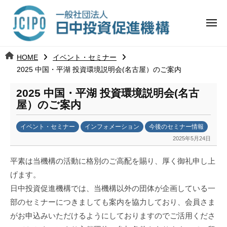
コ
日
ー
ン
中
メ
テ
ニ
投
ュ
ン
日
ー
j
HOME
イベント・セミナー
ツ
資
c
2025 中国・平湖 投資環境説明会(名古屋）のご案内
中
へ
i
促
ス
2025 中国・平湖 投資環境説明会(名古
p
投
進
キ
屋）のご案内
o
ッ
機
資
イベント・セミナー
インフォメーション
今後のセミナー情報
プ
構
促
2025年5月24日
b
y
進
平素は当機構の活動に格別のご高配を賜り、厚く御礼申し上
日
げます。
中
機
日中投資促進機構では、当機構以外の団体が企画している一
投
資
構
部のセミナーにつきましても案内を協力しており、会員さま
促
がお申込みいただけるようにしておりますのでご活用くださ
進