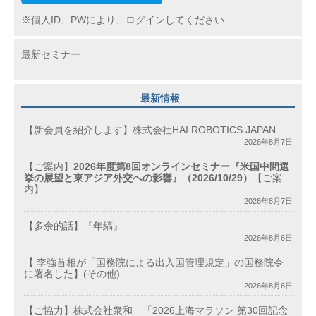
※個人ID、PWにより、ログインしてください
最新セミナー
最新情報
【新会員を紹介します】株式会社HAI ROBOTICS JAPAN
2026年8月7日
【ご案内】
2026年度第8回オンラインセミナー『米国中間選
挙の展望と東アジア外交への影響』（2026/10/29）
【ご案
内】
2026年8月7日
【多余的話】『年縞』
2026年8月6日
【 李強首相が「国務院による出入国管理規定」の国務院令
に署名した】(その他)
2026年8月6日
【ご協力】株式会社衆和 「2026上海マラソン 第30回記念