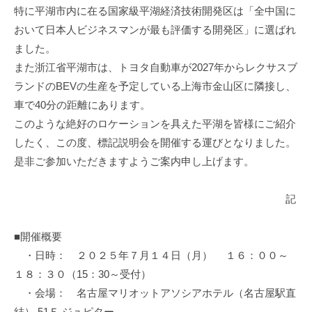
特に平湖市内に在る国家級平湖経済技術開発区は「全中国に
おいて日本人ビジネスマンが最も評価する開発区」に選ばれ
ました。
また浙江省平湖市は、トヨタ自動車が2027年からレクサスブ
ランドのBEVの生産を予定している上海市金山区に隣接し、
車で40分の距離にあります。
このような絶好のロケーションを具えた平湖を皆様にご紹介
したく、この度、標記説明会を開催する運びとなりました。
是非ご参加いただきますようご案内申し上げます。
記
■開催概要
・日時： ２０２５年７月１４日（月） １６：００～
１８：３０（15：30～受付）
・会場： 名古屋マリオットアソシアホテル（名古屋駅直
結） 51Ｆ ジュピター