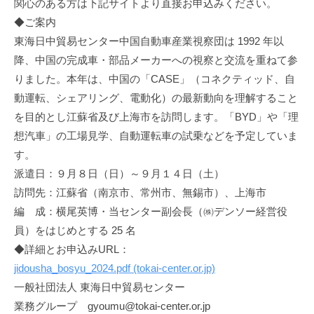
関心のある方は下記サイトより直接お申込みください。
◆ご案内
東海日中貿易センター中国自動車産業視察団は 1992 年以
降、中国の完成車・部品メーカーへの視察と交流を重ねて参
りました。本年は、中国の「CASE」（コネクティッド、自
動運転、シェアリング、電動化）の最新動向を理解すること
を目的とし江蘇省及び上海市を訪問します。「BYD」や「理
想汽車」の工場見学、自動運転車の試乗などを予定していま
す。
派遣日：９月８日（日）～９月１４日（土）
訪問先：江蘇省（南京市、常州市、無錫市）、上海市
編 成：横尾英博・当センター副会長（㈱デンソー経営役
員）をはじめとする 25 名
◆詳細とお申込みURL：
jidousha_bosyu_2024.pdf (tokai-center.or.jp)
一般社団法人 東海日中貿易センター
業務グループ gyoumu@tokai-center.or.jp