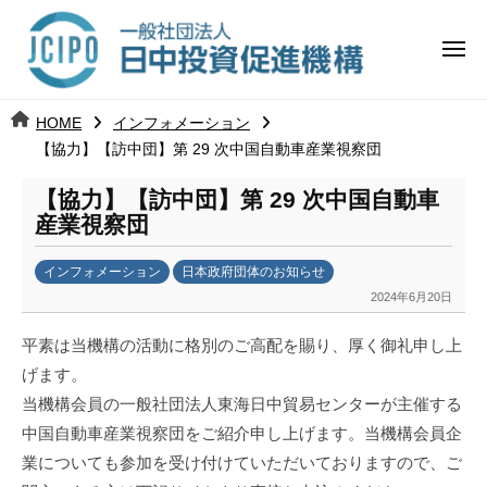
コ
日
ー
ン
中
メ
テ
ニ
投
ュ
ン
日
ー
j
HOME
インフォメーション
ツ
資
c
【協力】【訪中団】第 29 次中国自動車産業視察団
中
へ
i
促
ス
【協力】【訪中団】第 29 次中国自動車
p
投
進
キ
産業視察団
o
ッ
機
資
インフォメーション
日本政府団体のお知らせ
プ
構
促
2024年6月20日
b
y
進
平素は当機構の活動に格別のご高配を賜り、厚く御礼申し上
劉
げます。
娜
機
当機構会員の一般社団法人東海日中貿易センターが主催する
構
中国自動車産業視察団をご紹介申し上げます。当機構会員企
業についても参加を受け付けていただいておりますので、ご