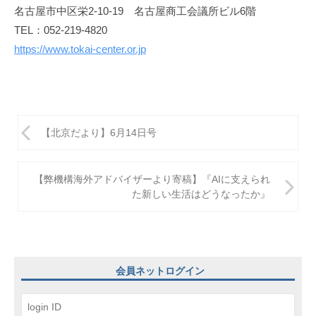
名古屋市中区栄2-10-19 名古屋商工会議所ビル6階
TEL：052-219-4820
https://www.tokai-center.or.jp
投
【北京だより】6月14日号
稿
ナ
【弊機構海外アドバイザーより寄稿】『AIに支えられ
ビ
た新しい生活はどうなったか』
ゲ
ー
シ
会員ネットログイン
ョ
ン