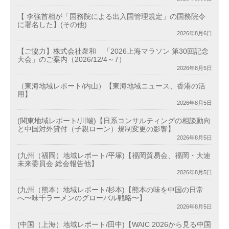
【 李強首相が「国務院による出入国管理規定」の国務院令
に署名した】(その他)
2026年8月6日
【ご協力】株式会社衆和 「2026上海マラソン 第30回記念
大会」のご案内（2026/12/4～7）
2026年8月5日
（東海地域レポート/内山）【東海地域ニュース、香港の活
用】
2026年8月5日
(関東地域レポート/川端)【日系コンサルティングの相談動向
と中国対外貸付（子親ローン）規制変更の影響】
2026年8月5日
(九州（福岡）地域レポート/平塚)【福岡貿易会、福岡・大連
未来委員会 総会報告他】
2026年8月5日
(九州（熊本）地域レポート/杉本)【熊本の味を中国の日常
へ〜味千ラーメンのグローバル戦略〜】
2026年8月5日
(中国（上海）地域レポート/田中)【WAIC 2026から見る中国