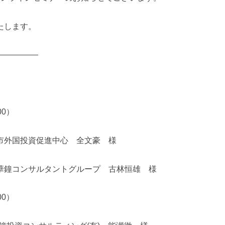
たします。
—————
00）
市外国投資促進中心 全文豪 様
華鐘コンサルタントグループ 古林恒雄 様
00）