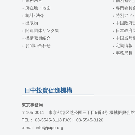
業務内容
個別勉強
所在地・地図
専門委員
統計･法令
特別アド
出版物
中国政府
関連団体リンク集
日本政府
機構職員紹介
中国当局
お問い合わせ
定期情報
事務局長
日中投資促進機構
東京事務局
〒105-0011 東京都港区芝公園三丁目5番8号 機械振興会館
TEL： 03-5545-3118 FAX： 03-5545-3120
e-mail: info@jcipo.org