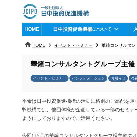
コ
ン
テ
日
j
HOME
日中投資促進機構について
ン
c
中
ツ
i
HOME
イベント・セミナー
華鐘コンサルタン
へ
p
投
ス
o
資
華鐘コンサルタントグループ主催
キ
ッ
促
イベント・セミナー
インフォメーション
お知らせ
今
プ
b
進
y
機
平素は日中投資促進機構の活動に格別のご高配を賜
日
中
弊機構では、他団体様が企画している一部のセミナ
構
投
ようにしておりますのでご活用ください。
資
促
今回は5月の華鐘コンサルタントグループ様主催の