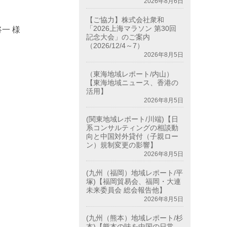
2026年8月6日
【ご協力】株式会社衆和
「2026上海マラソン 第30回
一 様
記念大会」のご案内
（2026/12/4～7）
2026年8月5日
（東海地域レポート/内山）
【東海地域ニュース、香港の
活用】
2026年8月5日
(関東地域レポート/川端)【日
系コンサルティングの相談動
向と中国対外貸付（子親ロー
ン）規制変更の影響】
2026年8月5日
(九州（福岡）地域レポート/平
塚)【福岡貿易会、福岡・大連
未来委員会 総会報告他】
2026年8月5日
(九州（熊本）地域レポート/杉
本)【熊本の味を中国の日常