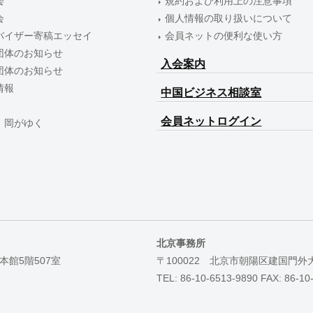
会
規約および利用上の注意事項
会
個人情報の取り扱いについて
バイザー寄稿エッセイ
会員ネットの便利な使い方
団体のお知らせ
入会案内
団体のお知らせ
情報
中国ビジネス相談室
会員ネットログイン
 岡がゆく
北京事務所
本館5階507室
〒100022 北京市朝陽区建国門外
TEL: 86-10-6513-9890 FAX: 86-10