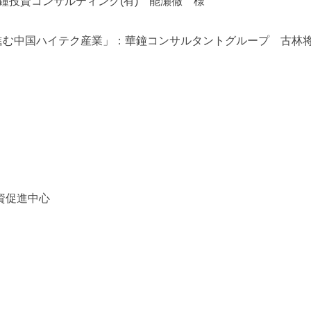
鐘投資コンサルティング(有) 能瀬徹 様
が進む中国ハイテク産業」：華鐘コンサルタントグループ 古林将
資促進中心