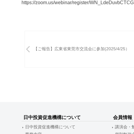
https://zoom.us/webinar/register/WN_LdeDuvbCT
投
稿
【ご報告】広東省東莞市交流会に参加(2025/4/25）
ナ
ビ
ゲ
ー
シ
ョ
日中投資促進機構について
会員情報
ン
日中投資促進機構について
講演会・