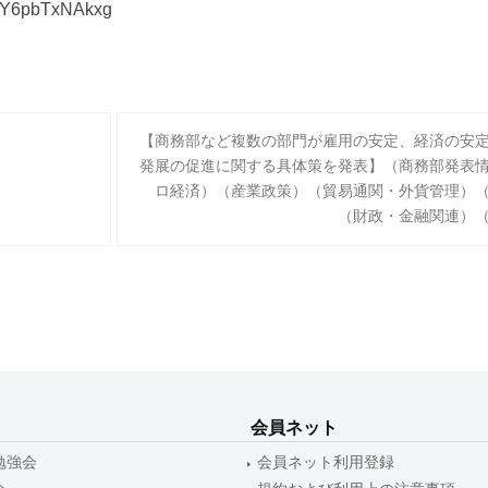
CGY6pbTxNAkxg
【商務部など複数の部門が雇用の安定、経済の安
発展の促進に関する具体策を発表】（商務部発表
ロ経済）（産業政策）（貿易通関・外貨管理）
（財政・金融関連）
会員ネット
勉強会
会員ネット利用登録