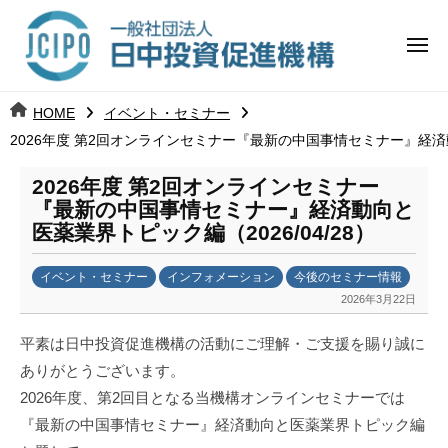
コ
日
ー
ン
中
メ
テ
ニ
投
ュ
ン
日
ー
j
HOME
イベント・セミナー
ツ
資
c
2026年度 第2回オンラインセミナー『最新の中国事情セミナー』経済動向
中
へ
i
促
ス
p
2026年度 第2回オンラインセミナー
投
進
キ
o
『最新の中国事情セミナー』経済動向と
ッ
機
医薬業界トピック編（2026/04/28）
資
プ
構
促
イベント・セミナー
インフォメーション
今後のセミナー情報
2026年3月22日
b
進
y
平素は日中投資促進機構の活動にご理解・ご支援を賜り誠に
日
機
ありがとうございます。
中
2026年度、第2回目となる当機構オンラインセミナーでは
構
投
資
『最新の中国事情セミナー』経済動向と医薬業界トピック編
促