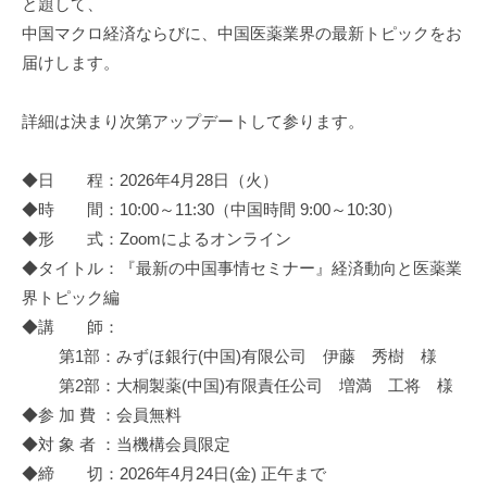
と題して、
進
中国マクロ経済ならびに、中国医薬業界の最新トピックをお
機
届けします。
構
(
詳細は決まり次第アップデートして参ります。
j
c
◆日 程：2026年4月28日（火）
i
p
◆時 間：10:00～11:30（中国時間 9:00～10:30）
o
◆形 式：Zoomによるオンライン
)
◆タイトル：『最新の中国事情セミナー』経済動向と医薬業
界トピック編
◆講 師：
第1部：みずほ銀行(中国)有限公司 伊藤 秀樹 様
第2部：大桐製薬(中国)有限責任公司 増満 工将 様
◆参 加 費 ：会員無料
◆対 象 者 ：当機構会員限定
◆締 切：2026年4月24日(金) 正午まで