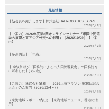
最新情報
【新会員を紹介します】株式会社HAI ROBOTICS JAPAN
2026年8月7日
【ご案内】
2026年度第8回オンラインセミナー『米国中間選
挙の展望と東アジア外交への影響』（2026/10/29）
【ご案
内】
2026年8月7日
【多余的話】『年縞』
2026年8月6日
【 李強首相が「国務院による出入国管理規定」の国務院令
に署名した】(その他)
2026年8月6日
【ご協力】株式会社衆和 「2026上海マラソン 第30回記念
大会」のご案内（2026/12/4～7）
2026年8月5日
（東海地域レポート/内山）【東海地域ニュース、香港の活
用】
2026年8月5日