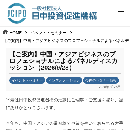
コ
日
ー
ン
中
メ
テ
ニ
投
ュ
ン
日
ー
j
HOME
イベント・セミナー
ツ
資
c
【ご案内】中国・アジアビジネスのプロフェショナルによるパネルディスカ
中
へ
i
促
ス
p
【ご案内】中国・アジアビジネスのプ
投
進
キ
o
ロフェショナルによるパネルディスカ
ッ
機
ッション（2026/9/28）
資
プ
構
促
イベント・セミナー
インフォメーション
今後のセミナー情報
2026年7月26日
b
進
y
平素は日中投資促進機構の活動にご理解・ご支援を賜り、誠
日
機
にありがとうございます。
中
構
投
資
本年も、中国・アジアの最前線で事業を率いておられる大手
促