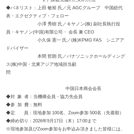
◆パネリスト：上田 敏裕 氏／元 AGCグループ 中国総代
表・エクゼクティブ・フェロー
小澤 秀樹 氏／キヤノン(株) 副社長執行役
員・キヤノン(中国)有限公司・ 会長 兼 CEO
小久保 憲一 氏／(株)KPMG FAS シニアア
ドバイザー
本間 哲朗 氏／パナソニックホールディング
ス(株)中国・北東アジア地域担当顧
問
中国日本商会会長
◆対 象 者：当機構会員・協力先会員
◆参 加 費：無料
◆定 員：現地参加 100名、Zoom参加 500名（先着順）
◆締め切り：2026年9月17日（木）17:00まで
※現地参加及びZoom参加をお申込み頂きました皆様には、