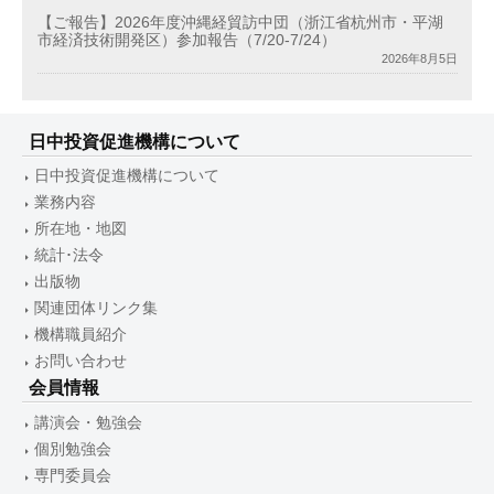
【ご報告】2026年度沖縄経貿訪中団（浙江省杭州市・平湖
市経済技術開発区）参加報告（7/20-7/24）
2026年8月5日
日中投資促進機構について
日中投資促進機構について
業務内容
所在地・地図
統計･法令
出版物
関連団体リンク集
機構職員紹介
お問い合わせ
会員情報
講演会・勉強会
個別勉強会
専門委員会