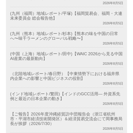
2026年8月5日
(九州（福岡）地域レポート/平塚)【福岡貿易会、福岡・大連
未来委員会 総会報告他】
2026年8月5日
(九州（熊本）地域レポート/杉本)【熊本の味を中国の日常
へ〜味千ラーメンのグローバル戦略〜】
2026年8月5日
(中国（上海）地域レポート/田中)【WAIC 2026から見る中国
AI産業の最新動向】
2026年8月5日
（北陸地域レポート/春日野）【中東情勢下における福井県
内企業への影響と中国ビジネスの役割】
2026年8月5日
(インド地域レポート/繁田)【インドのGCC活用― 外資系先
例と最近の日本企業の動き】
2026年8月5日
【ご報告】2026年度沖縄経貿訪中団報告会（浙江省杭州
市・平湖市経済技術開発区）＆経済貿易交流会にて岡事務局
長が挨拶（2026/7/30）
2026年8月5日