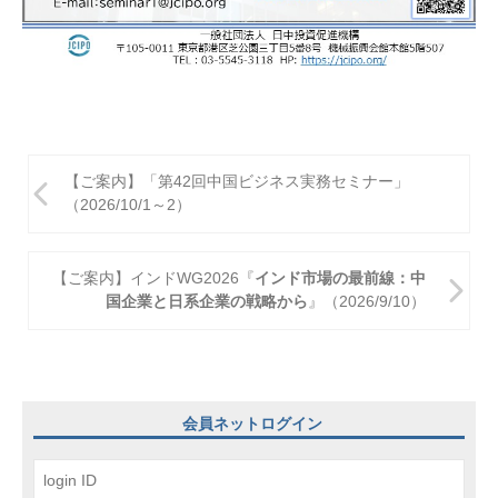
投
【ご案内】「第42回中国ビジネス実務セミナー」
稿
（2026/10/1～2）
ナ
ビ
【ご案内】インドWG2026『
インド市場の最前線：中
国企業と日系企業の戦略から
』（2026/9/10）
ゲ
ー
シ
ョ
会員ネットログイン
ン