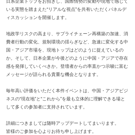
日系企業トップをお招きし、国際情勢の変動や現地で感じて
進
いる実態を踏まえた“リアルな視点”を共有いただくパネルデ
機
ィスカッションを開催します。
構
(
地政学リスクの高まり、サプライチェーン再構築の加速、消
j
費者行動の変化、規制環境の揺らぎなど、急速に変化する中
c
国・アジア市場を、現地トップはどのように捉えているの
i
p
か。そして、日本企業が今後どのように中国・アジアで存在
o
感を発揮していくべきか。登壇者からの率直かつ示唆に富む
)
メッセージが語られる貴重な機会となります。
毎年高い評価をいただく本件イベントは、中国・アジアビジ
ネスの“現在地”と“これから”を最も立体的に理解できる場と
して多くの参加者に支持されています。
詳細につきましては随時アップデートしてまいります。
皆様のご参加を心よりお待ち申し上げます。