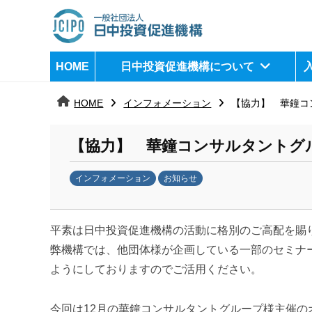
コ
ン
テ
日
j
HOME
日中投資促進機構について
ン
c
中
ツ
i
HOME
インフォメーション
【協力】 華鐘コ
へ
p
投
ス
o
資
【協力】 華鐘コンサルタントグ
キ
ッ
促
インフォメーション
お知らせ
プ
b
進
y
機
平素は日中投資促進機構の活動に格別のご高配を賜
日
中
弊機構では、他団体様が企画している一部のセミナ
構
投
ようにしておりますのでご活用ください。
資
促
今回は12月の華鐘コンサルタントグループ様主催