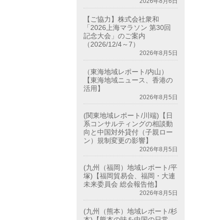
2026年8月6日
【ご協力】株式会社衆和
「2026上海マラソン 第30回
記念大会」のご案内
（2026/12/4～7）
2026年8月5日
（東海地域レポート/内山）
【東海地域ニュース、香港の
活用】
2026年8月5日
(関東地域レポート/川端)【日
系コンサルティングの相談動
向と中国対外貸付（子親ロー
ン）規制変更の影響】
2026年8月5日
(九州（福岡）地域レポート/平
塚)【福岡貿易会、福岡・大連
未来委員会 総会報告他】
2026年8月5日
(九州（熊本）地域レポート/杉
本)【熊本の味を中国の日常