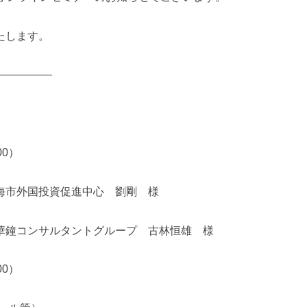
たします。
—————
00）
海市外国投資促進中心 劉剛 様
華鐘コンサルタントグループ 古林恒雄 様
00）