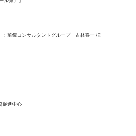
ール策）」
」：華鐘コンサルタントグループ 古林将一 様
資促進中心