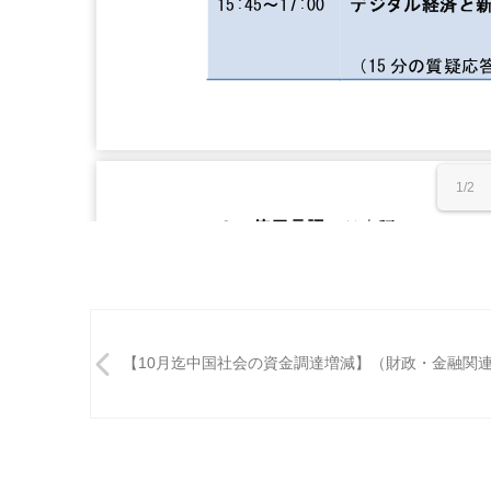
1/2
投
稿
【10月迄中国社会の資金調達増減】（財政・金融関
ナ
ビ
ゲ