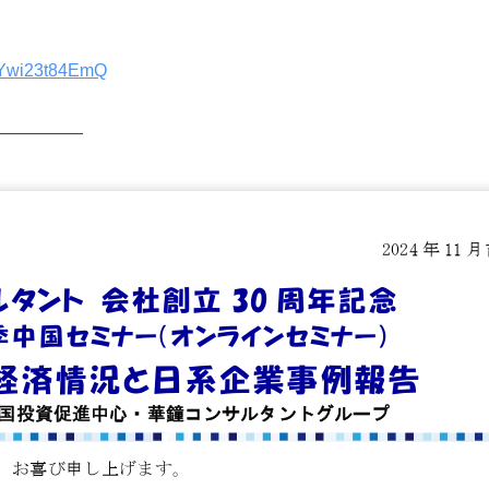
GYwi23t84EmQ
—————