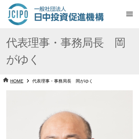
コ
日
ー
ン
中
メ
テ
ニ
投
ュ
ン
日
ー
j
ツ
資
代表理事・事務局長 岡
c
中
へ
i
促
ス
がゆく
p
投
進
キ
o
ッ
機
資
プ
HOME
代表理事・事務局長 岡がゆく
構
促
代
進
表
理
機
事・
構
事
務