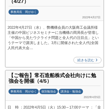
（4/27）
(
j
事務局長 岡がゆく
c
2022年4月27日
b
i
y
p
2022年4月27日（水）、弊機構会員の大阪商工会議所様
k
o
主催の中国ビジネスセミナーに当機構の岡局長が登壇し
a
)
「中国から見たウクライナ問題と全人代の注目点」とい
n
うテーマで講演しました。3月に開催された全人代(全国
a
人民代表大会…
u
m
続きを読む
i
【ご報告】常石造船株式会社向けに勉
強会を開催（4/5）
事務局長 岡がゆく
個別勉強会
講演会・勉強会
2022年4月5日
b
y
日 時 ：2022年4月5日（火）15:30～17:00テーマ ：「全