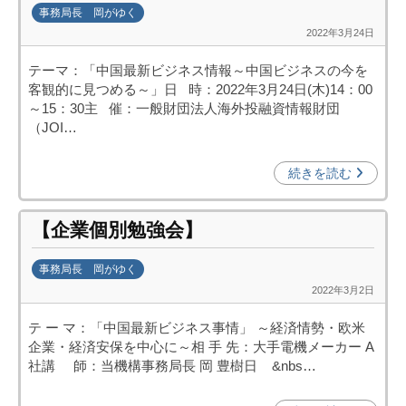
事務局長 岡がゆく
2022年3月24日
b
y
テーマ：「中国最新ビジネス情報～中国ビジネスの今を
k
客観的に見つめる～」日 時：2022年3月24日(木)14：00
a
～15：30主 催：一般財団法人海外投融資情報財団
n
（JOI…
a
u
続きを読む
m
i
【企業個別勉強会】
事務局長 岡がゆく
2022年3月2日
b
y
テ ー マ：「中国最新ビジネス事情」 ～経済情勢・欧米
日
企業・経済安保を中心に～相 手 先：大手電機メーカー A
中
社講 師：当機構事務局長 岡 豊樹日 &nbs…
投
資