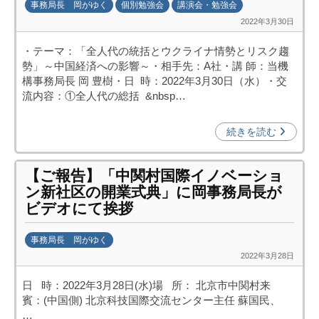
事務局長 岡がゆく
個別勉強会
講演会・勉強会
2022年3月30日
b
y
・テーマ：「全人代の統括とウクライナ情勢とリスク趨
日
勢」～中国経済への影響～・相手先：A社・講 師：当機
中
構事務局長 岡 豊樹・日 時：2022年3月30日（水）・交
投
流内容：①全人代の総括 &nbsp…
資
促
続きを読む
進
機
【ご報告】「中関村国際イノベーショ
構
ン新社区の開業式典」に岡事務局長が
(
ビデオにて挨拶
j
c
事務局長 岡がゆく
i
2022年3月28日
b
p
y
o
日 時：2022年3月28日(水)場 所： 北京市中関村来
k
)
賓：(中国側) 北京科技国際交流センター主任 蘇国民、
a
…