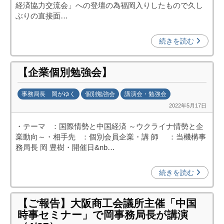
n
経済協力交流会」への登壇の為福岡入りしたもので久し
a
ぶりの直接面…
u
m
続きを読む
i
【企業個別勉強会】
事務局長 岡がゆく
個別勉強会
講演会・勉強会
2022年5月17日
b
y
・テーマ ：国際情勢と中国経済 ～ウクライナ情勢と企
日
業動向～・相手先 ：個別会員企業・講 師 ：当機構事
中
務局長 岡 豊樹・開催日&nb…
投
資
続きを読む
促
進
【ご報告】大阪商工会議所主催「中国
機
時事セミナー」で岡事務局長が講演
構