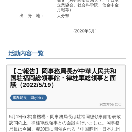
論文（対外経済貿易大学、全日本
企業協会、社会科学院、信金中金
月報等）
出 身 地：
大分県
(2026年5月）
活動内容一覧
【ご報告】岡事務局長が中華人民共和
国駐福岡総領事館・律桂軍総領事と面
談（2022/5/19）
事務局長 岡がゆく
2022年5月20日
b
y
5月19日(木)当機構・岡事務局長は駐福岡総領事館を表敬
k
訪問の上、律桂軍総領事との面談を行いました。岡事務
a
局長は今回、翌20日に開催される「中国蘇州・日本九州