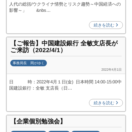
日
人代の総括/ウクライナ情勢とリスク趨勢～中国経済への
中
影響～」 &nbs…
投
資
続きを読む
促
進
【ご報告】中国建設銀行 全敏支店長が
機
ご来訪（2022/4/1）
構
(
事務局長 岡がゆく
j
2022年4月1日
b
c
y
i
日 時：2022年4月１日(金) 日本時間 14:00-15:00中
k
p
国建設銀行：全敏 支店長（日…
a
o
n
)
続きを読む
a
u
m
【企業個別勉強会】
i