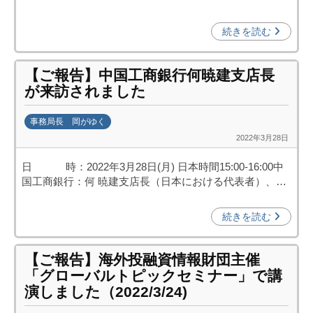
n
a
続きを読む
u
m
【ご報告】中国工商銀行何暁建支店長
i
が来訪されました
事務局長 岡がゆく
2022年3月28日
b
y
日 時：2022年3月28日(月) 日本時間15:00-16:00中
k
国工商銀行：何 暁建支店長（日本における代表者）、…
a
n
続きを読む
a
u
m
【ご報告】海外投融資情報財団主催
「グローバルトピックセミナー」で講
i
演しました（2022/3/24)