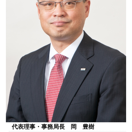
局
長
岡
が
ゆ
く
2026
by
年5
劉
月14
娜
日
代表理事・事務局長 岡 豊樹