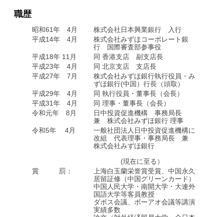
職歴
昭和61年 4月
株式会社日本興業銀行 入行
平成14年 4月
株式会社みずほコーポレート銀
行 国際審査部参事役
平成18年 11月
同 香港支店 副支店長
平成23年 4月
同 北京支店 支店長
平成27年 7月
株式会社みずほ銀行執行役員・み
ずほ銀行(中国）行長（頭取）
平成29年 4月
同 執行役員・董事長（会長）
平成31年 4月
同 理事・董事長（会長）
令和元年 8月
日中投資促進機構 事務局長
兼 株式会社みずほ銀行 理事
令和5年 4月
一般社団法人日中投資促進機構に
改組 代表理事・事務局長 兼
株式会社みずほ銀行
(現在に至る）
賞 罰：
上海白玉蘭栄誉賞受賞、中国永久
居留証修（中国グリーンカード）
中国人民大学・南開大学・大連外
国語大学等客員教授
ダボス会議、ボーアオ会議等講演
実績多数