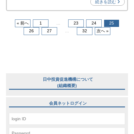
続きを読む
促
進
機
« 前へ
1
…
23
24
25
構
26
27
…
32
次へ »
(
j
c
i
p
o
)
日中投資促進機構について
(組織概要)
会員ネットログイン