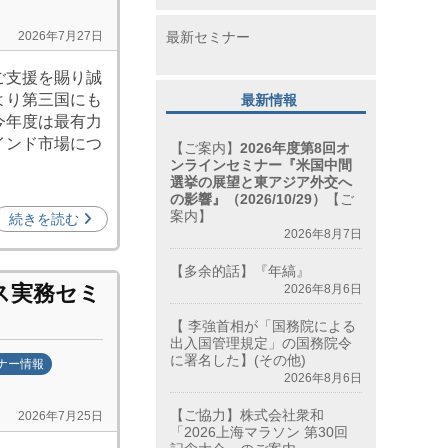
最新セミナー
2026年7月27日
ご支援を賜り誠
より第三国にも
最新情報
今年度は最有力
インド市場につ
【ご案内】
2026年度第8回オ
ンラインセミナー『米国中間
選挙の展望と東アジア外交へ
の影響』（2026/10/29）
【ご
案内】
続きを読む
2026年8月7日
【多余的話】『年縞』
ス実務セミ
2026年8月6日
【 李強首相が「国務院による
出入国管理規定」の国務院令
に署名した】(その他)
ナー情報
2026年8月6日
【ご協力】株式会社衆和
2026年7月25日
「2026上海マラソン 第30回