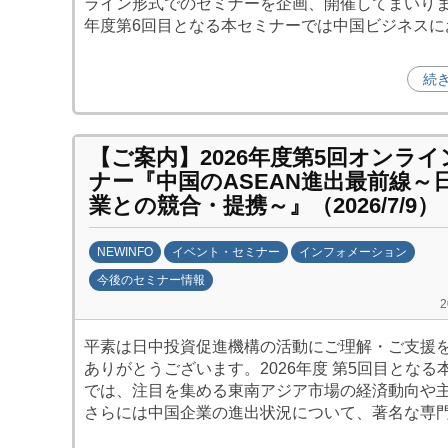
ライン形式でのセミナーを企画、開催してまいります
投
年度第6回目となる本セミナーでは中国ビジネスに
資
促
続
進
機
構
【ご案内】2026年度第5回オンラ
(
ナー『中国のASEAN進出最前線～
j
業との競合・提携～』（2026/7/9）
c
i
NEWINFO
イベント・セミナー
インフォメーション
p
今後のセミナー情報
o
b
)
y
平素は日中投資促進機構の活動にご理解・ご支援
日
ありがとうございます。2026年度 第5回目となる
中
では、注目を集める東南アジア市場の経済動向や
投
さらには中国企業の進出状況について、著名な専
資