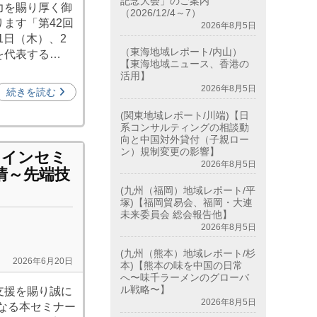
記念大会」のご案内
力を賜り厚く御
（2026/12/4～7）
ます「第42回
2026年8月5日
1日（木）、2
（東海地域レポート/内山）
を代表する…
【東海地域ニュース、香港の
活用】
2026年8月5日
続きを読む
(関東地域レポート/川端)【日
系コンサルティングの相談動
向と中国対外貸付（子親ロー
ン）規制変更の影響】
ラインセミ
2026年8月5日
情～先端技
(九州（福岡）地域レポート/平
塚)【福岡貿易会、福岡・大連
未来委員会 総会報告他】
2026年8月5日
(九州（熊本）地域レポート/杉
2026年6月20日
本)【熊本の味を中国の日常
へ〜味千ラーメンのグローバ
ル戦略〜】
支援を賜り誠に
2026年8月5日
となる本セミナー