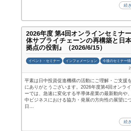
促
続
進
機
構
(
2026年度 第4回オンラインセミナ
j
体サプライチェーンの再構築と日
拠点の役割』（2026/6/15）
c
i
p
イベント・セミナー
インフォメーション
今後のセミナー情
o
b
)
y
平素は日中投資促進機構の活動にご理解・ご支援
日
にありがとうございます。2026年度第4回オンラ
中
ーでは、急速に変化する半導体産業の最新動向や
投
中ビジネスにおける協力・発展の方向性の展望に
資
日…
促
進
続
機