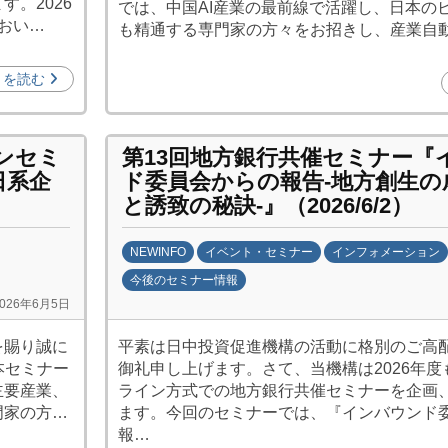
。2026
では、中国AI産業の最前線で活躍し、日本の
投
おい…
も精通する専門家の方々をお招きし、産業自
資
促
きを読む
進
機
構
インセミ
第13回地方銀行共催セミナー『
(
日系企
ド委員会からの報告-地方創生の
j
と誘致の秘訣-』（2026/6/2）
c
i
NEWINFO
イベント・セミナー
インフォメーション
p
今後のセミナー情報
o
2026年6月5日
b
)
y
を賜り誠に
平素は日中投資促進機構の活動に格別のご高
日
本セミナー
御礼申し上げます。さて、当機構は2026年
中
主要産業、
ライン方式での地方銀行共催セミナーを企画
投
門家の方…
ます。今回のセミナーでは、『インバウンド
資
報…