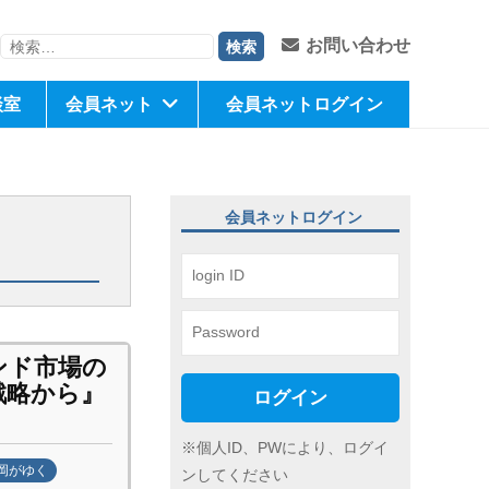
検
お問い合わせ
索:
談室
会員ネット
会員ネットログイン
会員ネットログイン
ンド市場の
戦略から
』
ログイン
※個人ID、PWにより、ログイ
岡がゆく
ンしてください