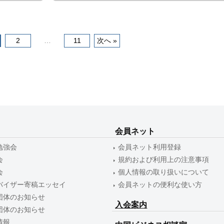
機
構
(
2
…
11
次へ »
j
c
i
p
o
)
会員ネット
勉強会
会員ネット利用登録
会
規約および利用上の注意事項
会
個人情報の取り扱いについて
バイザー寄稿エッセイ
会員ネットの便利な使い方
団体のお知らせ
入会案内
団体のお知らせ
情報