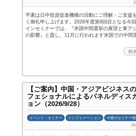
b
y
平素は日中投資促進機構の活動にご理解・ご支援
日
く御礼申し上げます。2026年度第8回目となる今
中
インセミナーでは、『米国中間選挙の展望と東ア
投
の影響』と題し、11月に行われます米国での中間
資
促
続
進
機
構
(
j
【ご案内】中国・アジアビジネス
c
フェショナルによるパネルディス
i
ョン（2026/9/28）
p
o
イベント・セミナー
インフォメーション
今後のセミナー情
)
b
2
y