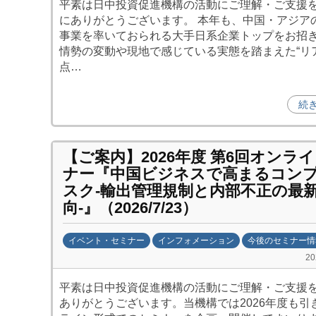
平素は日中投資促進機構の活動にご理解・ご支援
日
にありがとうございます。 本年も、中国・アジア
中
事業を率いておられる大手日系企業トップをお招
投
情勢の変動や現地で感じている実態を踏まえた“リ
資
点…
促
進
続
機
構
(
【ご案内】2026年度 第6回オンラ
j
ナー『中国ビジネスで高まるコン
スク‐輸出管理規制と内部不正の最
c
向‐』（2026/7/23）
i
p
o
イベント・セミナー
インフォメーション
今後のセミナー情
)
b
2
y
平素は日中投資促進機構の活動にご理解・ご支援
日
ありがとうございます。当機構では2026年度も引
中