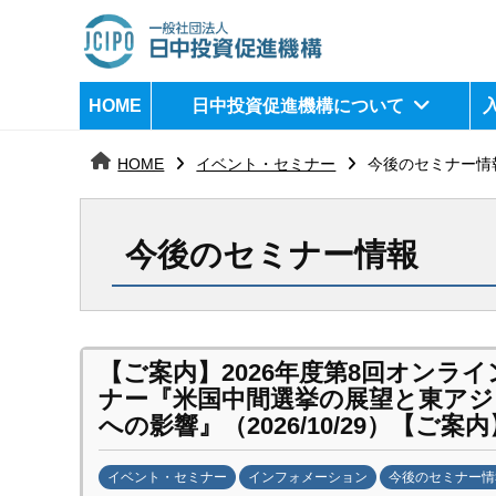
コ
ン
テ
日
j
HOME
日中投資促進機構について
ン
c
中
ツ
i
HOME
イベント・セミナー
今後のセミナー情
へ
p
投
ス
o
資
キ
今後のセミナー情報
ッ
促
プ
進
機
【ご案内】
2026年度第8回オンラ
ナー『米国中間選挙の展望と東アジ
構
への影響』（2026/10/29）
【ご案内
イベント・セミナー
インフォメーション
今後のセミナー情