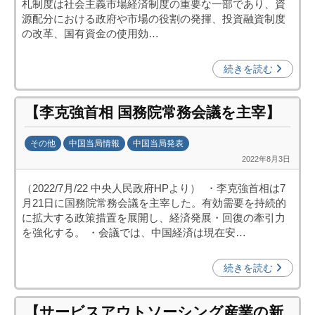
札制度は社会主義市場経済制度の重要な一部であり、資
中
源配分における政府や市場の役割の発揮、投資融資制度
投
の改革、国有資金の使用効…
資
促
続きを読む
進
機
【李克強首相 国務院常務会議を主宰】
構
(
その他
中国当局情報
中国当局発表
j
2022年8月3日
b
c
y
i
（2022/7月/22 中央人民政府HPより） ・李克強首相は7
日
p
月21日に国務院常務会議を主宰した。有効需要を持続的
中
o
に拡大する政策措置を展開し、経済発展・回復の牽引力
投
)
を強化する。 ・会議では、中国経済は現在安…
資
促
続きを読む
進
機
【サービスアウトソーシング産業の新
構