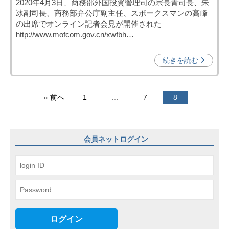
2020年4月3日、商務部外国投資管理司の宗長青司長、朱
k
冰副司長、商務部弁公庁副主任、スポークスマンの高峰
a
の出席でオンライン記者会見が開催された
n
http://www.mofcom.gov.cn/xwfbh…
a
u
続きを読む
m
i
投
« 前へ
1
…
7
8
稿
ナ
会員ネットログイン
ビ
ゲ
ー
シ
ョ
ログイン