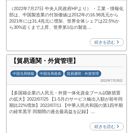
y
o
（2022年7月27日 中央人民政府HPより） ・工業・情報化
日
)
部は、中国製造業の付加価値は2012年の16.98兆元から
中
2021年には31.4兆元に増加、世界全体シェアは22.5%か
投
ら30%近くまで上昇、世界第1位の製造…
資
促
続きを読む
進
機
【貿易通関・外貨管理】
構
(
中国当局情報
中国当局発表
貿易通関・外貨管理
j
2022年7月26日
b
c
y
i
【多国籍企業の人民元・外貨一体化資金プール試験措置
日
p
の拡大】2022/07/25 【1-5月のサービス輸出入額が前年同
中
o
期比22%増加】2022/07/11 【中華人民共和国の第1四半期
投
)
の経常黒字 同期間の過去最高益を記録】…
資
促
続きを読む
進