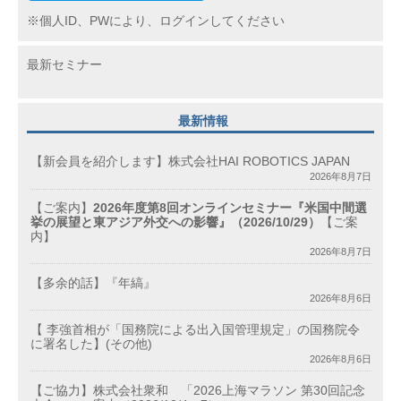
ン
※個人ID、PWにより、ログインしてください
最新セミナー
最新情報
【新会員を紹介します】株式会社HAI ROBOTICS JAPAN
2026年8月7日
【ご案内】
2026年度第8回オンラインセミナー『米国中間選
挙の展望と東アジア外交への影響』（2026/10/29）
【ご案
内】
2026年8月7日
【多余的話】『年縞』
2026年8月6日
【 李強首相が「国務院による出入国管理規定」の国務院令
に署名した】(その他)
2026年8月6日
【ご協力】株式会社衆和 「2026上海マラソン 第30回記念