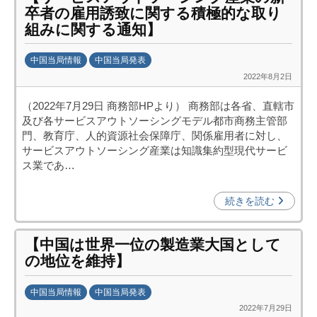
卒者の雇用誘致に関する積極的な取り
(
組みに関する通知】
j
c
中国当局情報
中国当局発表
i
2022年8月2日
b
p
y
o
（2022年7月29日 商務部HPより） 商務部は各省、直轄市
日
)
及び各サービスアウトソーシングモデル都市商務主管部
中
門、教育庁、人的資源社会保障庁、関係雇用者に対し、
投
サービスアウトソーシング産業は知識集約型現代サービ
資
ス業であ…
促
進
続きを読む
機
構
【中国は世界一位の製造業大国として
(
の地位を維持】
j
c
中国当局情報
中国当局発表
i
2022年7月29日
b
p