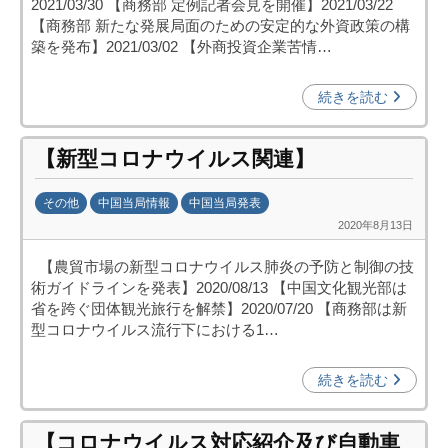
2021/03/30 【商務部 定例記者会見を開催】2021/03/22
中
o
【商務部 新たな発展局面のための安定的な外資政策の構
投
)
築を発布】2021/03/02 【外商投資企業苦情…
資
促
続きを読む
進
機
【新型コロナウイルス関連】
構
(
その他
中国当局情報
中国当局発表
j
2020年8月13日
b
c
y
i
【農貿市場の新型コロナウイルス肺炎の予防と制御の技
日
p
術ガイドラインを発表】2020/08/13 【中国文化観光部は
中
o
省を跨ぐ団体観光旅行を解禁】2020/07/20 【商務部は新
投
)
型コロナウイルス流行下における1…
資
促
続きを読む
進
機
【コロナウイルス対応紹介及び自動車
構