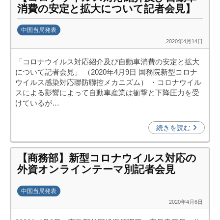
消費の安定と拡大について記者会見】
(
j
中国当局発表
c
2020年4月14日
b
i
y
p
「コロナウイルス対応紹介及び自動車消費の安定と拡大
k
o
について記者会見」 （2020年4月9日 国務院新型コロナ
a
)
ウイルス感染対応聯防聯控メカニズム） ・コロナウイル
n
スによる影響によって自動車産業は衝撃と下降圧力を受
a
けているが…
u
m
続きを読む
i
【商務部】新型コロナウイルス対応の
外資オンラインテーマ別記者会見
中国当局発表
2020年4月6日
b
y