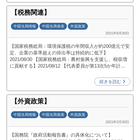
機
【税務関連】
構
(
中国当局情報
中国当局発表
外資政策
j
2021年8月30日
b
c
y
i
【国家税務総局：環境保護税の年間収入が約200億元で安
日
p
定、企業の基準超えの排出率は持続的に低下】
中
o
2021/08/30 【国家税務総局：農村振興を支援し、税収増
投
)
に貢献する】2021/08/12 【代表委員が第13次5か年計…
資
促
続きを読む
進
機
【外資政策】
構
(
中国当局情報
中国当局発表
外資政策
j
2021年3月30日
b
c
y
i
【国務院『政府活動報告書』の具体化について】
日
p