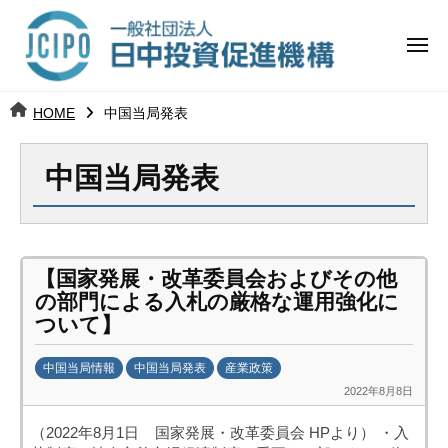
コ
日
ー
ン
中
メ
テ
ニ
投
ュ
ン
日
ー
j
HOME
中国当局発表
ツ
資
c
中
へ
i
促
中国当局発表
ス
p
投
進
キ
o
ッ
機
資
プ
構
促
【国家発展・改革委員会およびその他
の部門による入札の厳格な運用強化に
進
ついて】
機
中国当局情報
中国当局発表
産業政策
2022年8月8日
b
構
y
（2022年8月1日 国家発展・改革委員会 HPより） ・入
日