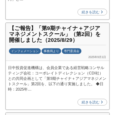
促
進
続きを読む
機
構
【ご報告】「第9期チャイナ＋アジア
(
マネジメントスクール」（第2回）を
j
開催しました（2025/8/29）
c
i
インフォメーション
事務局より
専門委員会
p
2025年9月1日
b
o
y
)
日中投資促進機構は、会員企業である経営戦略コンサル
日
ティング会社：コーポレイトディレクション（CDI社）
中
との共同企画として「第9期チャイナ＋アジアマネジメン
投
トスクール」第2回を、以下の通り実施しました。 ◆日
資
時：2025年…
促
進
続きを読む
機
構