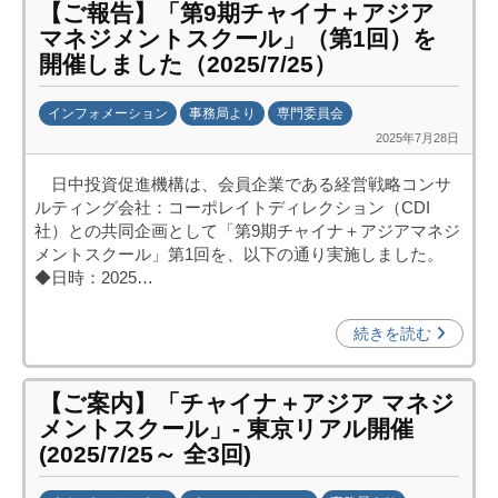
【ご報告】「第9期チャイナ＋アジア
(
マネジメントスクール」（第1回）を
j
開催しました（2025/7/25）
c
i
インフォメーション
事務局より
専門委員会
p
2025年7月28日
b
o
y
)
日中投資促進機構は、会員企業である経営戦略コンサ
日
ルティング会社：コーポレイトディレクション（CDI
中
社）との共同企画として「第9期チャイナ＋アジアマネジ
投
メントスクール」第1回を、以下の通り実施しました。
資
◆日時：2025…
促
進
続きを読む
機
構
【ご案内】「チャイナ＋アジア マネジ
(
メントスクール」- 東京リアル開催
j
(2025/7/25～ 全3回)
c
i