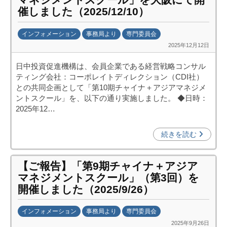
j
催しました（2025/12/10）
c
i
インフォメーション
事務局より
専門委員会
p
2025年12月12日
b
o
y
)
日中投資促進機構は、会員企業である経営戦略コンサル
日
ティング会社：コーポレイトディレクション（CDI社）
中
との共同企画として「第10期チャイナ＋アジアマネジメ
投
ントスクール」を、以下の通り実施しました。 ◆日時：
資
2025年12…
促
進
続きを読む
機
構
【ご報告】「第9期チャイナ＋アジア
(
マネジメントスクール」（第3回）を
j
開催しました（2025/9/26）
c
i
インフォメーション
事務局より
専門委員会
p
2025年9月26日
b