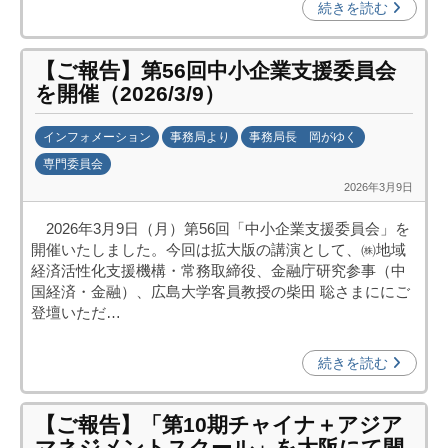
続きを読む
進
機
【ご報告】第56回中小企業支援委員会
構
を開催（2026/3/9）
(
j
インフォメーション
事務局より
事務局長 岡がゆく
c
専門委員会
i
2026年3月9日
b
p
y
o
2026年3月9日（月）第56回「中小企業支援委員会」を
日
)
開催いたしました。今回は拡大版の講演として、㈱地域
中
経済活性化支援機構・常務取締役、金融庁研究参事（中
投
国経済・金融）、広島大学客員教授の柴田 聡さまににご
資
登壇いただ…
促
進
続きを読む
機
構
【ご報告】「第10期チャイナ＋アジア
(
マネジメントスクール」を大阪にて開