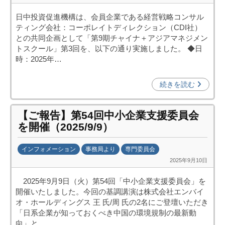
o
y
)
日中投資促進機構は、会員企業である経営戦略コンサル
日
ティング会社：コーポレイトディレクション（CDI社）
中
との共同企画として「第9期チャイナ＋アジアマネジメン
投
トスクール」第3回を、以下の通り実施しました。 ◆日
資
時：2025年…
促
進
続きを読む
機
構
【ご報告】第54回中小企業支援委員会
(
を開催（2025/9/9）
j
c
インフォメーション
事務局より
専門委員会
i
2025年9月10日
b
p
y
o
2025年9月9日（火）第54回「中小企業支援委員会」を
日
)
開催いたしました。今回の基調講演は株式会社エンバイ
中
オ・ホールディングス 王 氏/周 氏の2名にご登壇いただき
投
「日系企業が知っておくべき中国の環境規制の最新動
資
向」と…