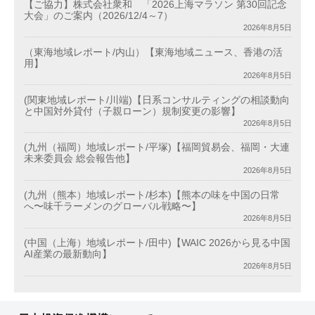
【ご協力】株式会社衆和 「2026上海マラソン 第30回記念
大会」のご案内（2026/12/4～7）
2026年8月5日
（東海地域レポート/内山）【東海地域ニュース、香港の活
用】
2026年8月5日
(関東地域レポート/川端)【日系コンサルティングの相談動向
と中国対外貸付（子親ローン）規制変更の影響】
2026年8月5日
(九州（福岡）地域レポート/平塚)【福岡貿易会、福岡・大連
未来委員会 総会報告他】
2026年8月5日
(九州（熊本）地域レポート/杉本)【熊本の味を中国の日常
へ〜味千ラーメンのグローバル戦略〜】
2026年8月5日
(中国（上海）地域レポート/田中)【WAIC 2026から見る中国
AI産業の最新動向】
2026年8月5日