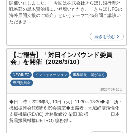
開催いたしました。 今回は株式会社きらぼし銀行海外
中
戦略部の黒木賢治様にご登壇いただき、「きらぼしFGの
投
海外展開支援のご紹介」というテーマで45分間ご講演い
資
ただきま…
促
進
続きを読む
機
構
【ご報告】「対日インバウンド委員
(
会」を開催（2026/3/10）
j
c
NEWINFO
インフォメーション
事務局長 岡がゆく
i
専門委員会
p
2026年3月10日
b
o
y
)
◆日 時：2026年3月10日（火）11:30～13:30◆場 所：
日
機械振興会館6階 6-69会議室◆出席者：地域経済活性化
中
支援機構(REVIC) 常務取締役 柴田 聡 様 日本
投
貿易振興機構(JETRO) 総務部…
資
促