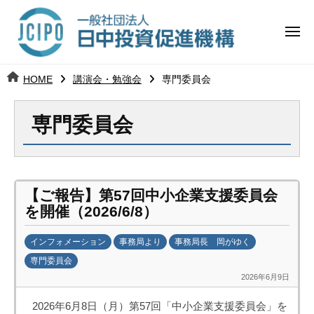
コ
日
ー
ン
中
メ
テ
ニ
投
ュ
ン
日
ー
j
HOME
講演会・勉強会
専門委員会
ツ
資
c
中
へ
i
促
専門委員会
ス
p
投
進
キ
o
ッ
機
資
プ
構
促
【ご報告】第57回中小企業支援委員会
を開催（2026/6/8）
進
インフォメーション
事務局より
事務局長 岡がゆく
機
専門委員会
2026年6月9日
構
b
y
2026年6月8日（月）第57回「中小企業支援委員会」を
日