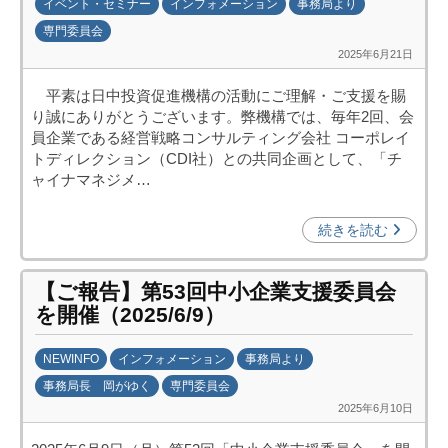
イベント・セミナー
インフォメーション
事務局より
p
専門委員会
o
2025年6月21日
b
)
y
平素は日中投資促進機構の活動にご理解・ご支援を賜
日
り誠にありがとうございます。弊機構では、毎年2回、会
中
員企業である経営戦略コンサルティング会社 コーポレイ
投
トディレクション（CDI社）との共同企画として、「チ
資
ャイナマネジメ…
促
進
続きを読む
機
構
【ご報告】第53回中小企業支援委員会
(
を開催（2025/6/9）
j
c
NEWINFO
インフォメーション
事務局より
i
事務局長 岡がゆく
専門委員会
p
2025年6月10日
b
o
y
)