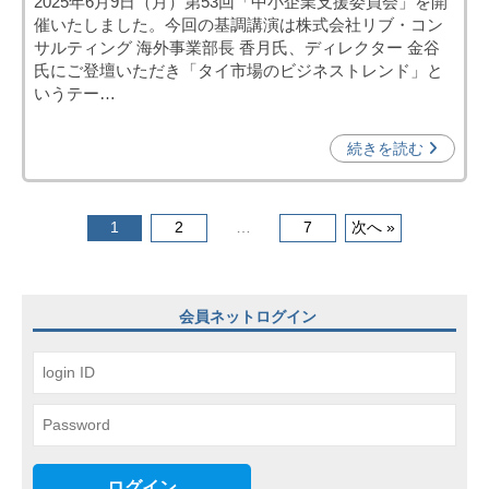
2025年6月9日（月）第53回「中小企業支援委員会」を開
日
催いたしました。今回の基調講演は株式会社リブ・コン
中
サルティング 海外事業部長 香月氏、ディレクター 金谷
投
氏にご登壇いただき「タイ市場のビジネストレンド」と
資
いうテー…
促
進
続きを読む
機
構
(
投
1
2
…
7
次へ »
j
稿
c
ナ
i
会員ネットログイン
p
ビ
o
ゲ
)
ー
シ
ョ
ログイン